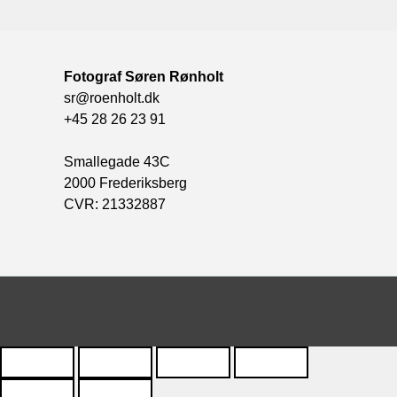
Fotograf Søren Rønholt
sr@roenholt.dk
+45 28 26 23 91
Smallegade 43C
2000 Frederiksberg
CVR: 21332887